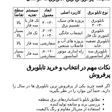
ابعاد
سیستم
سطح
نوع تابلو برق
کاربرد اصلی
معمول
تغذیه
تقاضا
تابلوبرق
پروژه‌ های سبک،
تک فاز یا
۳۰×۴۰
بالا
۳۰×۴۰
تقسیم برق
سه فاز
تابلوبرق
۳۰×۴۰،
بسیار
انشعاب خانگی
تک فاز
کنتوری تک فاز
۴۰×۶۰
بالا
تابلوبرق تصفیه‌
پروژه‌ های آب و
سفارشی
سه فاز
بالا
خانه
فاضلاب صنعتی
تابلوبرق سه
راه‌ اندازی موتور
۶۰×۸۰،
بسیار
سه فاز
فاز آسانسوری
آسانسور
سفارشی
بالا
نکات مهم در انتخاب و خرید تابلوبرق
پرفروش
اگر قصد خرید یکی از پرفروش‌ ترین تابلوبرق‌ ها در سال را
دارید، حتماً این موارد را در نظر بگیرید:
تطابق تابلو با استانداردهای برق منطقه
بررسی برند و سابقه تولیدکننده
استفاده از متریال مقاوم و رنگ باکیفیت